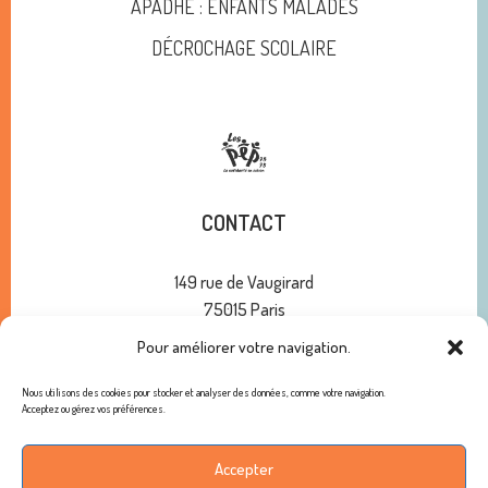
APADHE : ENFANTS MALADES
DÉCROCHAGE SCOLAIRE
CONTACT
149 rue de Vaugirard
75015 Paris
Pour améliorer votre navigation.
01 47 34 00 10
contact@pep75.org
Nous utilisons des cookies pour stocker et analyser des données, comme votre navigation.
Acceptez ou gérez vos préférences.
ABONNEMENT À NOTRE NEWSLETTER
Accepter