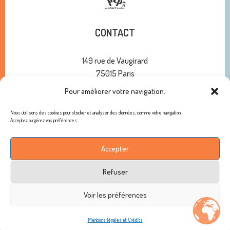
CONTACT
149 rue de Vaugirard
75015 Paris
Pour améliorer votre navigation.
01 47 34 00 10
contact@pep75.org
Nous utilisons des cookies pour stocker et analyser des données, comme votre navigation.
Acceptez ou gérez vos préférences.
ABONNEMENT À NOTRE NEWSLETTER
Accepter
Refuser
Copyright © 2026 - Les PEP 75-78 / Tous droits réservés /
Voir les préférences
Mentions légales
Mentions légales et Crédits