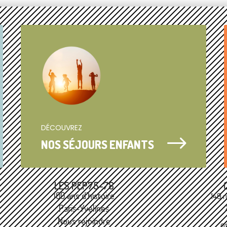
DÉCOUVREZ
$
NOS SÉJOURS ENFANTS
LES PEP75-78
100 ans d'histoire
149 r
Paris‑Yvelines
Nous rejoindre
0