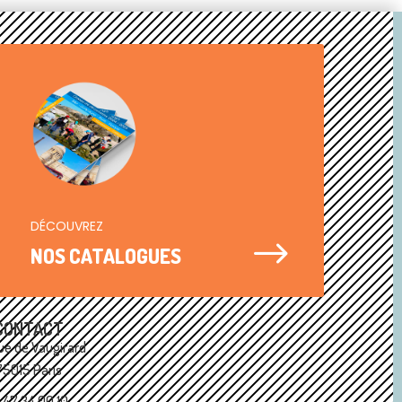
DÉCOUVREZ
$
NOS CATALOGUES
CONTACT
ue de Vaugirard
75015 Paris
1 47 34 00 10