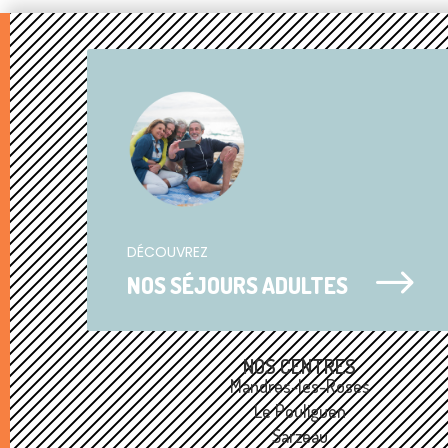
DÉCOUVREZ
$
NOS SÉJOURS ADULTES
NOS CENTRES
Mandres-les-Roses
Le Pouliguen
Sarzeau