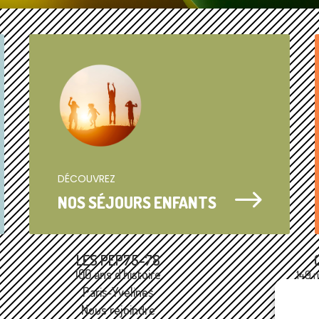
DÉCOUVREZ
$
NOS SÉJOURS ENFANTS
LES PEP75-78
100 ans d'histoire
149 r
Paris‑Yvelines
Nous rejoindre
0