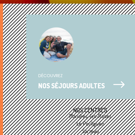
DÉCOUVREZ
$
NOS SÉJOURS ADULTES
NOS CENTRES
Mandres-les-Roses
Le Pouliguen
Sarzeau