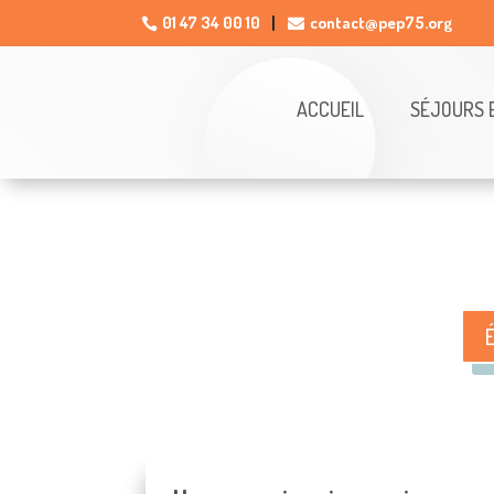
01 47 34 00 10
contact@pep75.org

ACCUEIL
SÉJOURS 