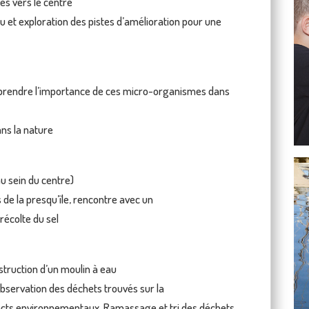
s vers le centre
eau et exploration des pistes d’amélioration pour une
omprendre l’importance de ces micro-organismes dans
ans la nature
u sein du centre)
 de la presqu’île, rencontre avec un
récolte du sel
nstruction d’un moulin à eau
 observation des déchets trouvés sur la
mpacts environnementaux. Ramassage et tri des déchets