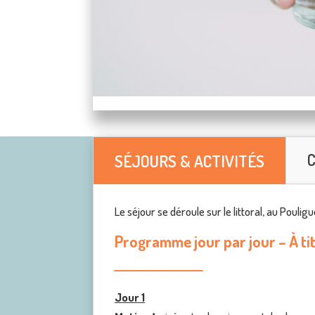
C
SÉJOURS & ACTIVITÉS
Le séjour se déroule sur le littoral, au Poulig
Programme jour par jour – À titr
_________________________
Jour 1