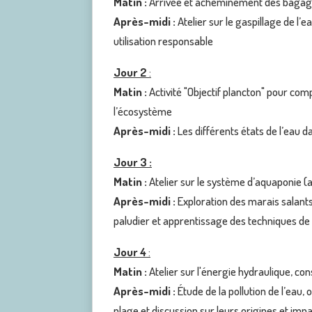
Matin :
Arrivée et acheminement des bagage
Après-midi :
Atelier sur le gaspillage de l’
utilisation responsable
Jour 2
:
Matin :
Activité "Objectif plancton" pour c
l’écosystème
Après-midi :
Les différents états de l’eau d
Jour 3 :
Matin :
Atelier sur le système d’aquaponie (a
Après-midi :
Exploration des marais salants
paludier et apprentissage des techniques de 
Jour 4
:
Matin :
Atelier sur l'énergie hydraulique, co
Après-midi :
Étude de la pollution de l’eau,
plage et discussion sur leurs origines et i