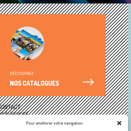
DÉCOUVREZ
$
NOS CATALOGUES
CONTACT
ue de Vaugirard
75015 Paris
Pour améliorer votre navigation.
1 47 34 00 10