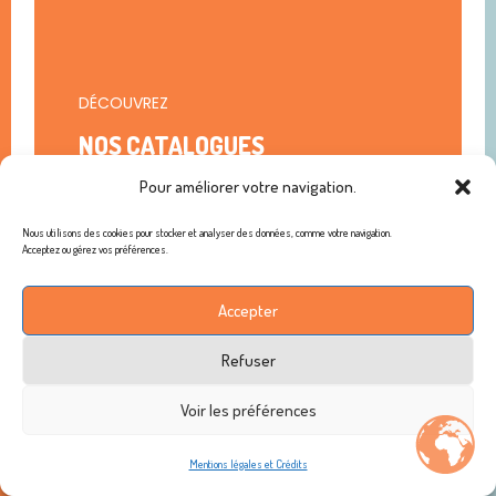
DÉCOUVREZ
NOS CATALOGUES
$
Pour améliorer votre navigation.
Nous utilisons des cookies pour stocker et analyser des données, comme votre navigation.
Acceptez ou gérez vos préférences.
Accepter
100 ans d'histoire
Paris‑Yvelines
Refuser
Nous rejoindre
Actualités
Voir les préférences
FAQ
Mentions légales et Crédits