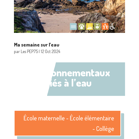
Ma semaine sur l’eau
par
Les PEP75
|
12 Oct 2024
environnementaux
liés à l’eau
École maternelle - École élémentaire
- Collège