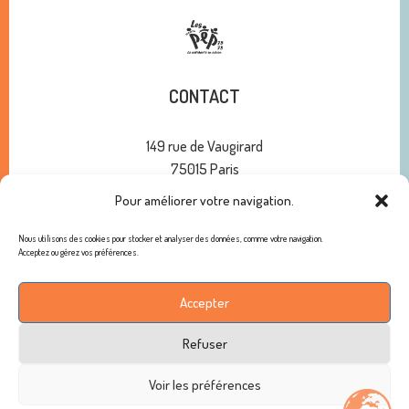
CONTACT
149 rue de Vaugirard
75015 Paris
01 47 34 00 10
Pour améliorer votre navigation.
contact@pep75.org
Nous utilisons des cookies pour stocker et analyser des données, comme votre navigation.
Acceptez ou gérez vos préférences.
ABONNEMENT À NOTRE NEWSLETTER
Accepter
Refuser
Copyright © 2026 - Les PEP 75-78 / Tous droits réservés /
Voir les préférences
Mentions légales