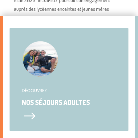
Bilan 2025 : le SAMELY poursuit son engagement
auprès des lycéennes enceintes et jeunes mères
DÉCOUVREZ
NOS SÉJOURS ADULTES
$