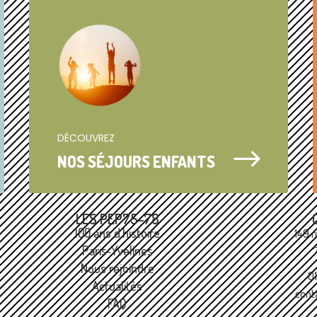
DÉCOUVREZ
$
NOS SÉJOURS ENFANTS
LES PEP75-78
100 ans d'histoire
149 r
Paris‑Yvelines
Nous rejoindre
0
Actualités
cont
FAQ