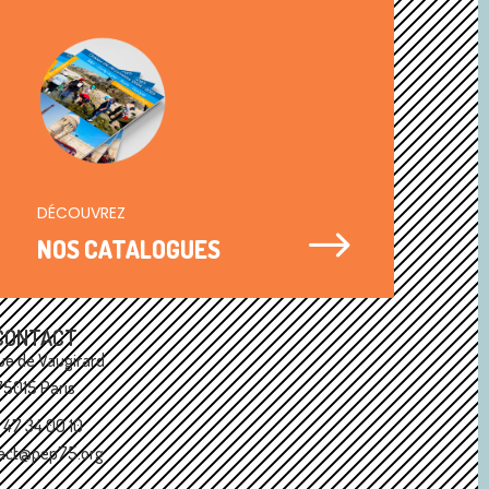
DÉCOUVREZ
$
NOS CATALOGUES
CONTACT
ue de Vaugirard
75015 Paris
1 47 34 00 10
act@pep75.org