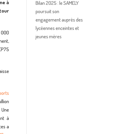
ine à
Bilan 2025 : le SAMELY
 tour
poursuit son
engagement auprès des
lycéennes enceintes et
0 000
jeunes mères
ment,
PEP75
aisse
orts
llion
 Une
ant à
ces a