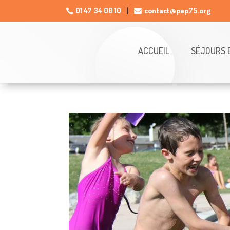
01 47 34 00 10
contact@pep75.org

ACCUEIL
SÉJOURS 