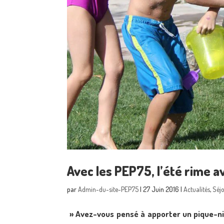
Avec les PEP75, l’été rime a
par
Admin-du-site-PEP75
|
27 Juin 2016
|
Actualités
,
Séj
» Avez-vous pensé à apporter un pique-niq