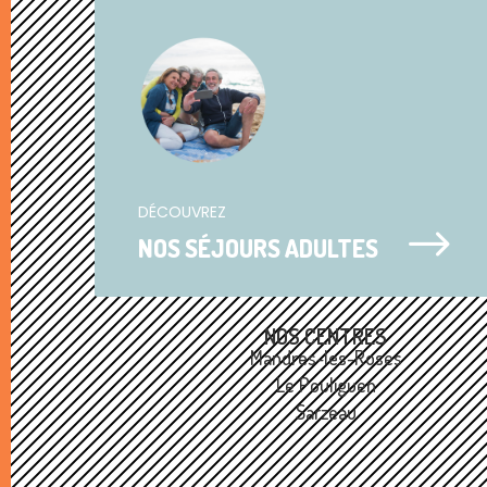
DÉCOUVREZ
$
NOS SÉJOURS ADULTES
NOS CENTRES
Mandres-les-Roses
Le Pouliguen
Sarzeau