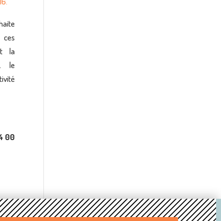
6.
haite
 ces
t la
, le
ivité
34 00