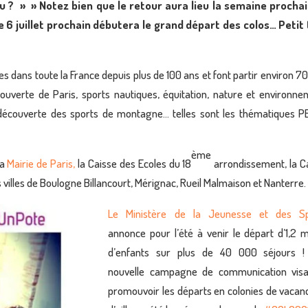
u ? » » Notez bien que le retour aura lieu la semaine procha
le 6 juillet prochain débutera le grand départ des colos… Petit
s dans toute la France depuis plus de 100 ans et font partir environ 7
uverte de Paris, sports nautiques, équitation, nature et environne
, découverte des sports de montagne… telles sont les thématiques 
ème
la
Mairie de Paris,
la Caisse des Ecoles du 18
arrondissement, la C
 villes de Boulogne Billancourt, Mérignac, Rueil Malmaison et Nanterre.
Le Ministère de la Jeunesse et des Sp
annonce pour l’été à venir le départ d’1,2 mi
d’enfants sur plus de 40 000 séjours !
nouvelle campagne de communication vis
promouvoir les départs en colonies de vacan