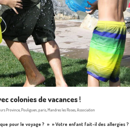
vec colonies de vacances !
ours Province
,
Pouliguen
,
paris
,
Mandres les Roses
,
Association
ue pour le voyage ? » » Votre enfant fait-il des allergies ?