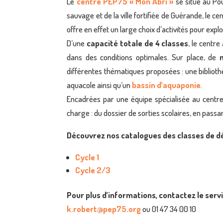
Le
centre PEP75 « Mon Abri »
se situe au Po
sauvage et de la ville fortifiée de Guérande, le cen
offre en effet un large choix d’activités pour expl
D’une
capacité totale de 4 classes
, le centre
dans des conditions optimales. Sur place, de
différentes thématiques proposées : une bibliothè
aquacole ainsi qu’un
bassin d’aquaponie
.
Encadrées par une équipe spécialisée au centr
charge : du dossier de sorties scolaires, en passa
Découvrez nos catalogues des classes de d
Cycle 1
Cycle 2/3
Pour plus d’informations, contactez le serv
k.robert@pep75.org
ou 01 47 34 00 10