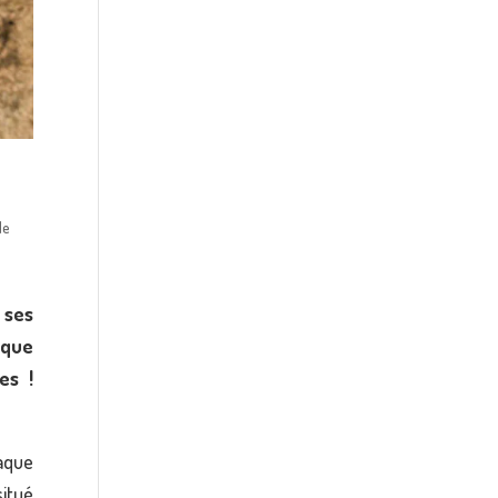
de
 ses
ique
es !
aque
situé