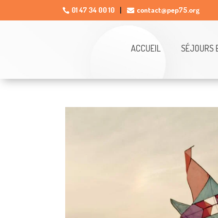
01 47 34 00 10
contact@pep75.org

ACCUEIL
SÉJOURS 