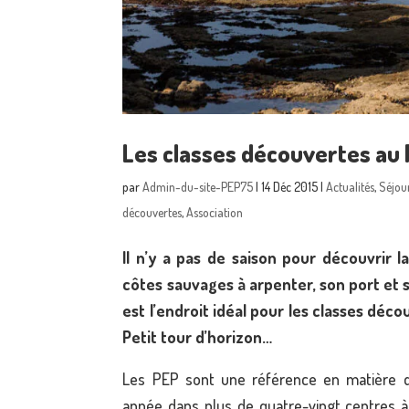
Les classes découvertes au P
par
Admin-du-site-PEP75
|
14 Déc 2015
|
Actualités
,
Séjou
découvertes
,
Association
Il n’y a pas de saison pour découvrir 
côtes sauvages à arpenter, son port et s
est l’endroit idéal pour les classes déc
Petit tour d’horizon…
Les PEP sont une référence en matière de 
année dans plus de quatre-vingt centres à 