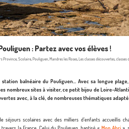
ouliguen : Partez avec vos élèves !
rs Province
,
Scolaire
,
Pouliguen
,
Mandres les Roses
,
Les classes découvertes
,
classes 
la station balnéaire du Pouliguen… Avec sa longue plage,
es nombreux sites à visiter, ce petit bijou de Loire-Atlant
ouvertes avec, à la clé, de nombreuses thématiques adapté
séjours scolaires avec des milliers d’enfants accueillis ch
travers la France. Celui du Pouliguen, baptisé «
Mon Abri
», 