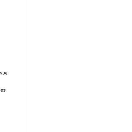
 vue
les