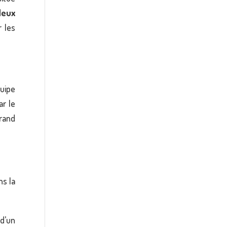
deux
r les
uipe
ar le
grand
ns la
d’un