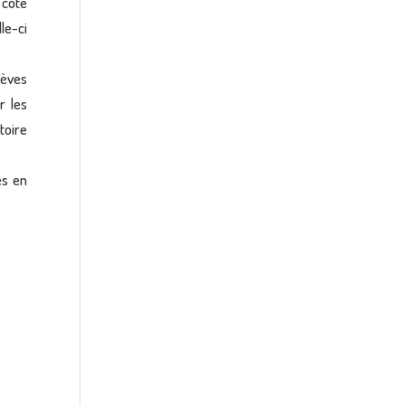
 côte
lle-ci
lèves
r les
toire
es en