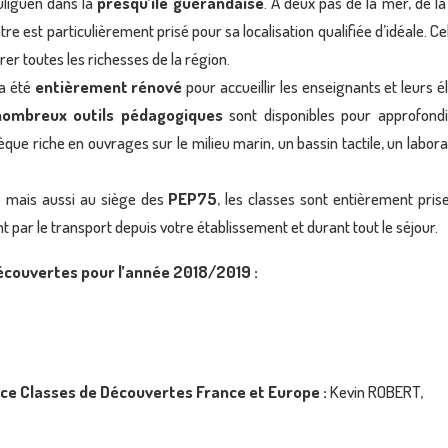
uliguen dans la
presqu’île guérandaise
. A deux pas de la mer, de la
tre est particulièrement prisé pour sa localisation qualifiée d’idéale. Ce
orer toutes les richesses de la région.
 a été
entièrement rénové
pour accueillir les enseignants et leurs é
nombreux outils pédagogiques
sont disponibles pour approfondi
que riche en ouvrages sur le milieu marin, un bassin tactile, un labora
e mais aussi au siège des
PEP75
, les classes sont entièrement pris
nt par le transport depuis votre établissement et durant tout le séjour.
écouvertes pour l’année 2018/2019 :
ice Classes de Découvertes France et Europe :
Kevin ROBERT,