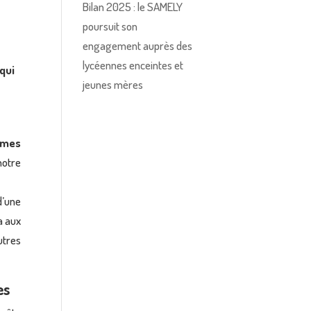
Bilan 2025 : le SAMELY
poursuit son
engagement auprès des
lycéennes enceintes et
qui
jeunes mères
rmes
notre
d’une
a aux
utres
es