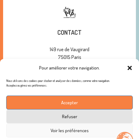
CONTACT
149 rue de Vaugirard
75015 Paris
Pour améliorer votre navigation.
01 47 34 00 10
contact@pep75.org
Nous utilisons des cookies pour stocker et analyser des données, comme votre navigation.
Acceptez ou gérez vos préférences.
ABONNEMENT À NOTRE NEWSLETTER
Accepter
Refuser
Copyright © 2026 - Les PEP 75-78 / Tous droits réservés /
Voir les préférences
Mentions légales