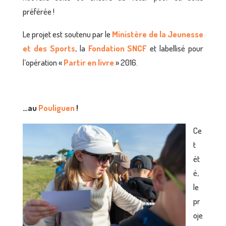
préférée !
Le projet est soutenu par le
Ministère de la Jeunesse
et des Sports
, la
Fondation SNCF
et labellisé pour
l’opération «
Partir en livre
» 2016.
…au
Pouliguen
!
Ce
t
ét
é,
le
pr
oje