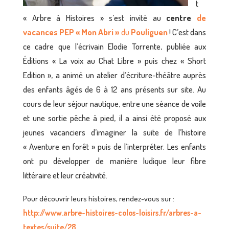
t
« Arbre à Histoires » s’est invité au
centre
de
vacances PEP « Mon Abri »
du
Pouliguen
! C’est dans
ce cadre que l’écrivain Elodie Torrente, publiée aux
Éditions « La voix au Chat Libre » puis chez « Short
Edition », a animé un atelier d’écriture-théâtre auprès
des enfants âgés de 6 à 12 ans présents sur site. Au
cours de leur séjour nautique, entre une séance de voile
et une sortie pêche à pied, il a ainsi été proposé aux
jeunes vacanciers d’imaginer la suite de l’histoire
« Aventure en forêt » puis de l’interpréter. Les enfants
ont pu développer de manière ludique leur fibre
littéraire et leur créativité.
Pour découvrir leurs histoires, rendez-vous sur :
http://www.arbre-histoires-colos-loisirs.fr/arbres-a-
textes/suite/28