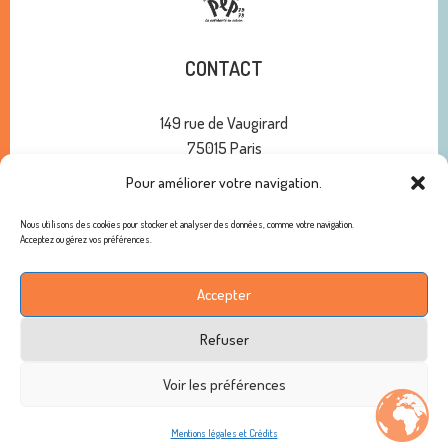
CONTACT
149 rue de Vaugirard
75015 Paris
01 47 34 00 10
Pour améliorer votre navigation.
contact@pep75.org
Nous utilisons des cookies pour stocker et analyser des données, comme votre navigation.
Acceptez ou gérez vos préférences.
ABONNEMENT À NOTRE NEWSLETTER
Accepter
Refuser
Copyright © 2026 - Les PEP 75-78 / Tous droits réservés /
Voir les préférences
Mentions légales
Mentions légales et Crédits