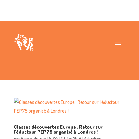
Classes découvertes Europe : Retour sur
l’éductour PEP75 organisé à Londres !
par
Admin-du-site-PEP75
|
19 Déc 2018
|
Actualités