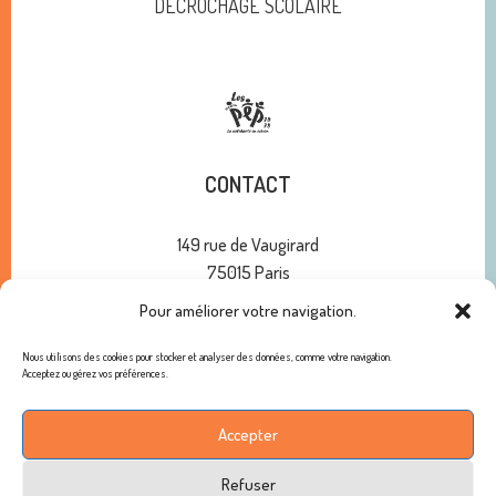
DÉCROCHAGE SCOLAIRE
CONTACT
149 rue de Vaugirard
75015 Paris
01 47 34 00 10
Pour améliorer votre navigation.
contact@pep75.org
Nous utilisons des cookies pour stocker et analyser des données, comme votre navigation.
Acceptez ou gérez vos préférences.
ABONNEMENT À NOTRE NEWSLETTER
Accepter
Refuser