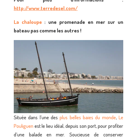
http://www.terredesel.com/
La chaloupe
: une promenade en mer sur un
bateau pas comme les autres !
Située dans l’une des
plus belle
s
baie
s
du monde
,
Le
Pouliguen
est le lieu idéal, depuis son port, pour profiter
d’une balade en mer. Soucieuse de conserver