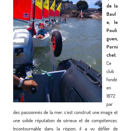
de la
Baul
e, le
Pouli
guen,
Porni
chet
.
Ce
club
fondé
en
1872
par
des passionnés de la mer, s’est construit une image et
une solide réputation de sérieux et de compétences.
Incontournable dans la région, il a vu défiler de