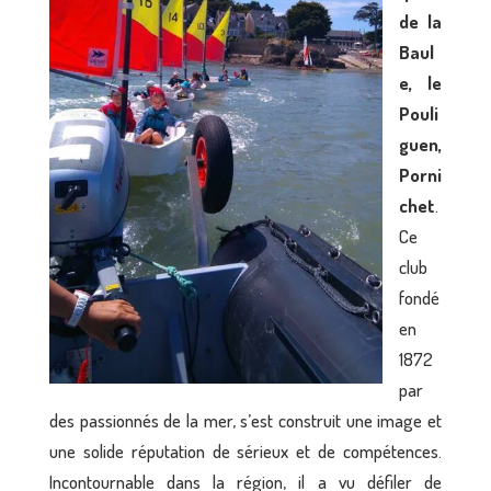
de la
Baul
e, le
Pouli
guen,
Porni
chet
.
Ce
club
fondé
en
1872
par
des passionnés de la mer, s’est construit une image et
une solide réputation de sérieux et de compétences.
Incontournable dans la région, il a vu défiler de