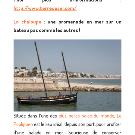
http://www.terredesel.com/
La chaloupe
: une promenade en mer sur un
bateau pas comme les autres !
Située dans l’une des
plus belle
s
baie
s
du monde
,
Le
Pouliguen
est le lieu idéal, depuis son port, pour profiter
d’une balade en mer. Soucieuse de conserver